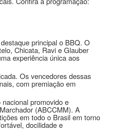
á gratuita e aberta ao público.
cais. Confira a programação:
 destaque principal o BBQ. O
lo, Chicata, Ravi e Glauber
 uma experiência única aos
 picada. Os vencedores dessas
onais, com premiação em
 nacional promovido e
ga Marchador (ABCCMM). A
ições em todo o Brasil em torno