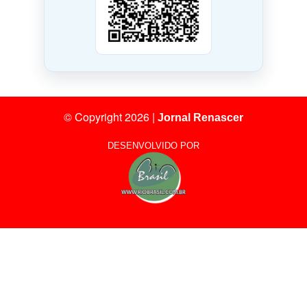
© Copyright 2026
|
Jornal Renascer
DESENVOLVIDO POR
24
Visitantes