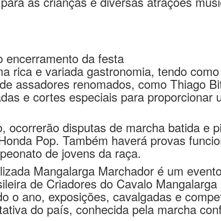
entro de Exposições da cidade (Polo), ser
para as crianças e diversas atrações musi
 o encerramento da festa
a rica e variada gastronomia, tendo como
de assadores renomados, como Thiago Bite
adas e cortes especiais para proporcionar
o, ocorrerão disputas de marcha batida e
 Honda Pop. Também haverá provas funci
peonato de jovens da raça.
alizada Mangalarga Marchador é um evento
sileira de Criadores do Cavalo Mangalar
o o ano, exposições, cavalgadas e compet