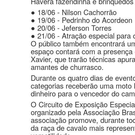
A exposição, que acontecerá no C
Haverá fazendinha e brinquedos 
●
18/06 - Nilson Cachorrão
●
19/06 - Pedrinho do Acordeon
●
20/06 - Jeferson Torres
●
21/06 - Atração especial para
O público também encontrará um
espaço contará com a presença 
Xavier, que trarão técnicas apur
amantes de churrasco.
Durante os quatro dias de event
categorias receberão uma moto
dinheiro para o vencedor do cam
O Circuito de Exposição Especi
organizado pela Associação Bra
associação promove, durante tod