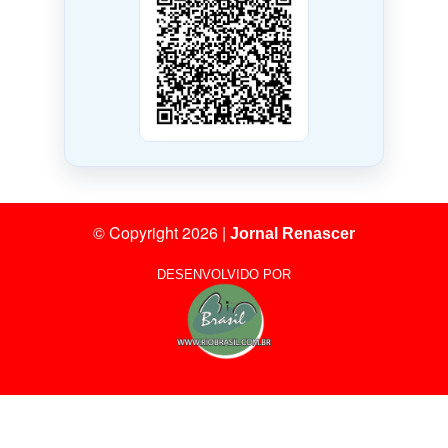
© Copyright 2026
|
Jornal Renascer
DESENVOLVIDO POR
28
Visitantes