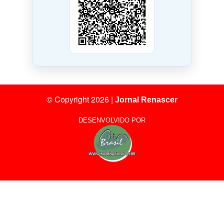
© Copyright 2026
|
Jornal Renascer
DESENVOLVIDO POR
19
Visitantes