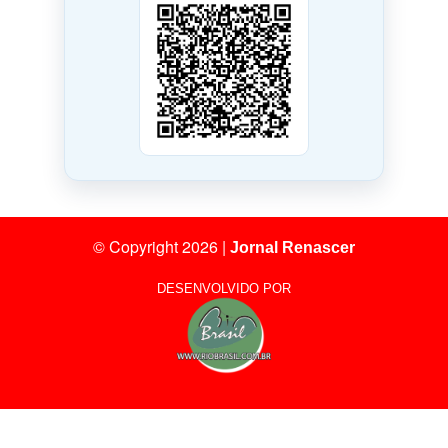
© Copyright 2026
|
Jornal Renascer
DESENVOLVIDO POR
11
Visitantes