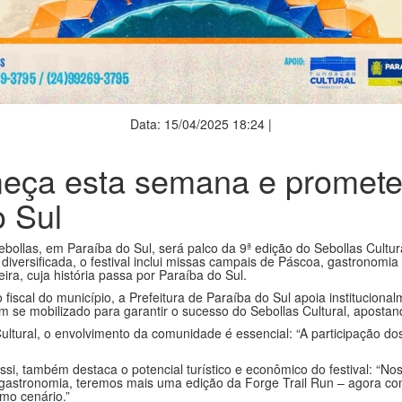
Data: 15/04/2025 18:24 |
omeça esta semana e promet
o Sul
ebollas, em Paraíba do Sul, será palco da 9ª edição do Sebollas Cultura
iversificada, o festival inclui missas campais de Páscoa, gastronomia 
ra, cuja história passa por Paraíba do Sul.
 fiscal do município, a Prefeitura de Paraíba do Sul apoia institucion
m se mobilizado para garantir o sucesso do Sebollas Cultural, apostan
tural, o envolvimento da comunidade é essencial: “A participação dos
i, também destaca o potencial turístico e econômico do festival: “Noss
a gastronomia, teremos mais uma edição da Forge Trail Run – agora 
mo cenário.”
ril, feriado nacional em homenagem a Tiradentes. A agenda inclui mis