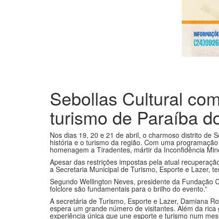
Sebollas Cultural c
turismo de Paraíba d
Nos dias 19, 20 e 21 de abril, o charmoso distrito de S
história e o turismo da região. Com uma programação d
homenagem a Tiradentes, mártir da Inconfidência Minei
Apesar das restrições impostas pela atual recuperação
a Secretaria Municipal de Turismo, Esporte e Lazer, te
Segundo Wellington Neves, presidente da Fundação Cul
folclore são fundamentais para o brilho do evento.”
A secretária de Turismo, Esporte e Lazer, Damiana Ross
espera um grande número de visitantes. Além da ric
experiência única que une esporte e turismo num mes
O ponto alto da programação acontece no dia 21 de ab