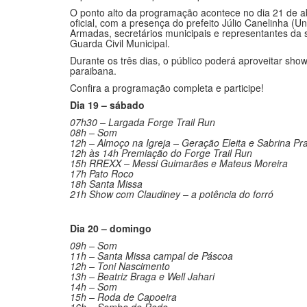
oficial, com a presença do prefeito Júlio Canelinha (
Armadas, secretários municipais e representantes da s
Guarda Civil Municipal.
Durante os três dias, o público poderá aproveitar show
paraibana.
Confira a programação completa e participe!
Dia 19 – sábado
07h30 – Largada Forge Trail Run
08h – Som
12h – Almoço na Igreja – Geração Eleita e Sabrina Pr
12h às 14h Premiação do Forge Trail Run
15h RREXX – Messi Guimarães e Mateus Moreira
17h Pato Roco
18h Santa Missa
21h Show com Claudiney – a potência do forró
Dia 20 – domingo
09h – Som
11h – Santa Missa campal de Páscoa
12h – Toni Nascimento
13h – Beatriz Braga e Well Jahari
14h – Som
15h – Roda de Capoeira
16h – Samba de Roda
17h – Jongo