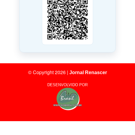
© Copyright 2026
|
Jornal Renascer
DESENVOLVIDO POR
11
Visitantes