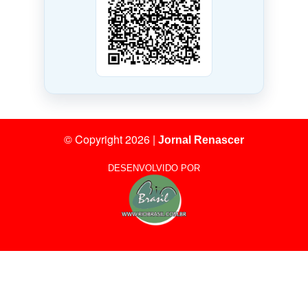
© Copyright 2026
|
Jornal Renascer
DESENVOLVIDO POR
28
Visitantes