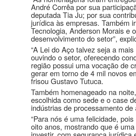
André Corrêa por sua participaçã
deputada Tia Ju; por sua contrib
jurídica às empresas. Também i
Tecnologia, Anderson Morais e o
desenvolvimento do setor”, expli
“A Lei do Aço talvez seja a mai
ouvindo o setor, oferecendo con
região possui uma vocação de cr
gerar em torno de 4 mil novos em
frisou Gustavo Tutuca.
Também homenageado na noite, o 
escolhida como sede e o case d
indústrias de processamento de 
“Para nós é uma felicidade, pois
oito anos, mostrando que é uma
investir, com segurança jurídic