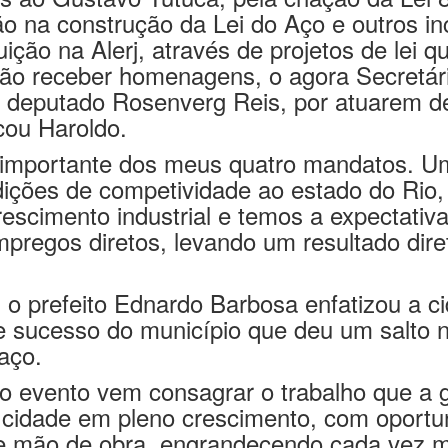
o na construção da Lei do Aço e outros inc
uição na Alerj, através de projetos de lei 
rão receber homenagens, o agora Secretár
 deputado Rosenverg Reis, por atuarem de
cou Haroldo.
s importante dos meus quatro mandatos. U
dições de competividade ao estado do Rio
escimento industrial e temos a expectativ
pregos diretos, levando um resultado dire
prefeito Ednardo Barbosa enfatizou a cid
e sucesso do município que deu um salto 
aço.
 o evento vem consagrar o trabalho que a 
 cidade em pleno crescimento, com oportu
a e mão de obra, engrandecendo cada vez ma