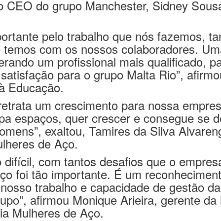
o CEO do grupo Manchester, Sidney Sousa
rtante pelo trabalho que nós fazemos, tan
ue temos com os nossos colaboradores. Um
erando um profissional mais qualificado, 
atisfação para o grupo Malta Rio”, afirmou
 à Educação.
 retrata um crescimento para nossa empres
pa espaços, quer crescer e consegue se 
homens”, exaltou, Tamires da Silva Alvaren
ulheres de Aço.
difícil, com tantos desafios que o empresá
Aço foi tão importante. É um reconheciment
o nosso trabalho e capacidade de gestão d
po”, afirmou Monique Arieira, gerente da
ria Mulheres de Aço.