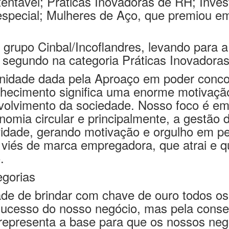
tentável; Práticas Inovadoras de RH; Inve
especial; Mulheres de Aço, que premiou 
 grupo Cinbal/Incoflandres, levando para a 
o segundo na categoria Práticas Inovadora
nidade dada pela Aproaço em poder conco
onhecimento significa uma enorme motivaçã
olvimento da sociedade. Nosso foco é em
onomia circular e principalmente, a gestã
tividade, gerando motivação e orgulho em 
 viés de marca empregadora, que atrai e q
.
gorias
ade de brindar com chave de ouro todos os
ucesso do nosso negócio, mas pela cons
ue representa a base para que os nossos ne