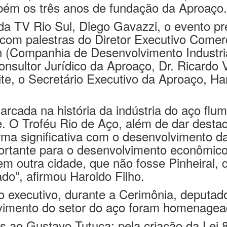
mbém os três anos de fundação da Aproaço.
da TV Rio Sul, Diego Gavazzi, o evento pre
r com palestras do Diretor Executivo Come
n (Companhia de Desenvolvimento Industria
sultor Jurídico da Aproaço, Dr. Ricardo V
ite, o Secretário Executivo da Aproaço, Har
arcada na história da indústria do aço fl
de. O Troféu Rio de Aço, além de dar destaq
orma significativa com o desenvolvimento
ortante para o desenvolvimento econômico
em outra cidade, que não fosse Pinheiral,
ado”, afirmou Haroldo Filho.
o executivo, durante a Cerimônia, deputad
lvimento do setor do aço foram homenagea
ao Gustavo Tutuca; pela criação da Lei 8