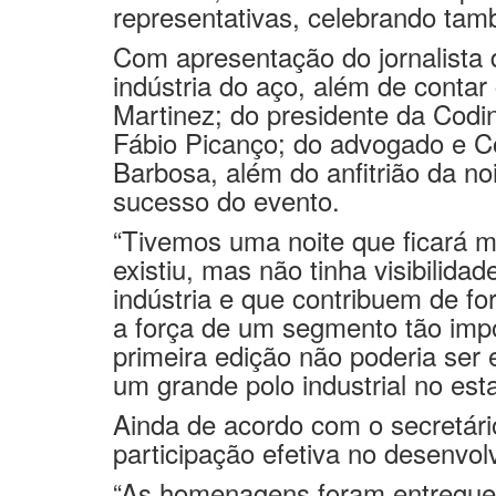
representativas, celebrando ta
Com apresentação do jornalista 
indústria do aço, além de conta
Martinez; do presidente da Codi
Fábio Picanço; do advogado e Con
Barbosa, além do anfitrião da no
sucesso do evento.
“Tivemos uma noite que ficará m
existiu, mas não tinha visibilida
indústria e que contribuem de f
a força de um segmento tão imp
primeira edição não poderia ser 
um grande polo industrial no est
Ainda de acordo com o secretári
participação efetiva no desenvo
“As homenagens foram entregues 