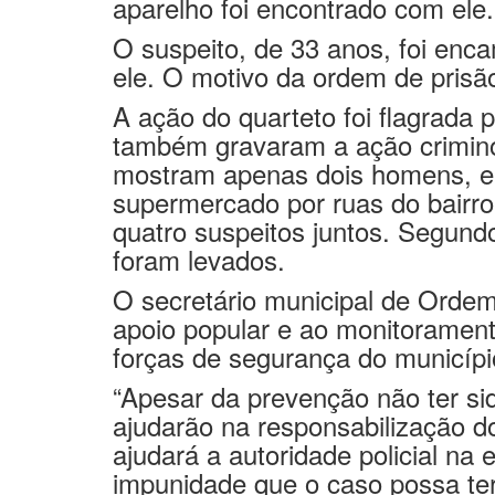
por policiais militares embaixo 
aparelho foi encontrado com ele.
O suspeito, de 33 anos, foi enc
ele. O motivo da ordem de prisão
A ação do quarteto foi flagrada
também gravaram a ação crimin
mostram apenas dois homens, ent
supermercado por ruas do bairro 
quatro suspeitos juntos. Segundo
foram levados.
O secretário municipal de Ordem
apoio popular e ao monitorament
forças de segurança do município
“Apesar da prevenção não ter si
ajudarão na responsabilização d
ajudará a autoridade policial n