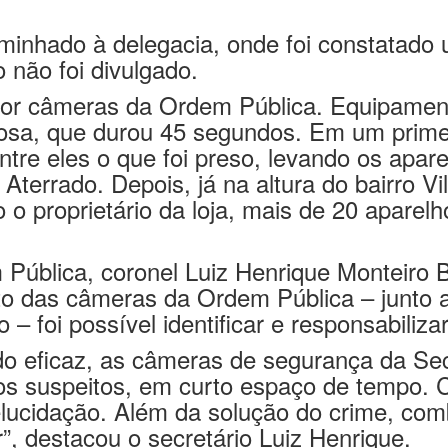
da Biblioteca Municipal Raul de Leoni, na V
aminhado à delegacia, onde foi constatado
 não foi divulgado.
 por câmeras da Ordem Pública. Equipamen
osa, que durou 45 segundos. Em um prim
re eles o que foi preso, levando os apar
Aterrado. Depois, já na altura do bairro Vi
 o proprietário da loja, mais de 20 apare
 Pública, coronel Luiz Henrique Monteiro 
o das câmeras da Ordem Pública – junto ao
 – foi possível identificar e responsabiliz
do eficaz, as câmeras de segurança da Se
os suspeitos, em curto espaço de tempo. 
a elucidação. Além da solução do crime, c