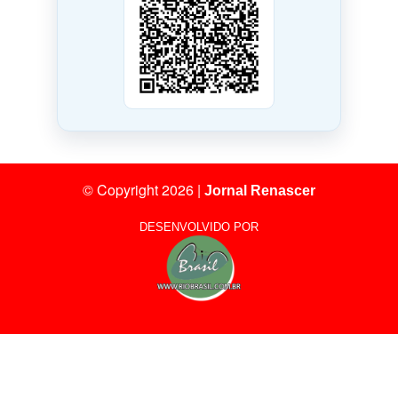
© Copyright 2026
|
Jornal Renascer
DESENVOLVIDO POR
12
Visitantes