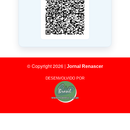
© Copyright 2026
|
Jornal Renascer
DESENVOLVIDO POR
8
Visitantes