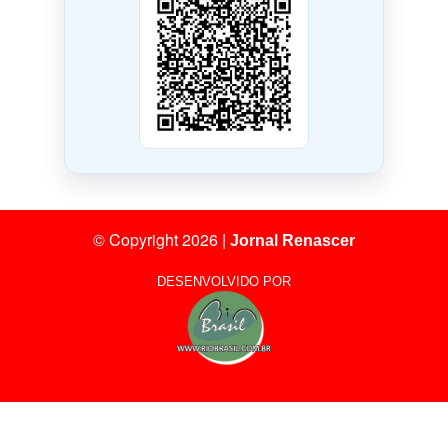
© Copyright 2026
|
Jornal Renascer
DESENVOLVIDO POR
11
Visitantes